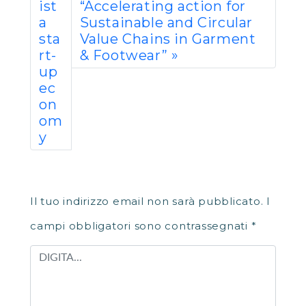
ist
“Accelerating action for
a
Sustainable and Circular
sta
Value Chains in Garment
rt-
& Footwear”
up
ec
on
om
y
LASCIA UN COMMENTO
Il tuo indirizzo email non sarà pubblicato.
I
campi obbligatori sono contrassegnati
*