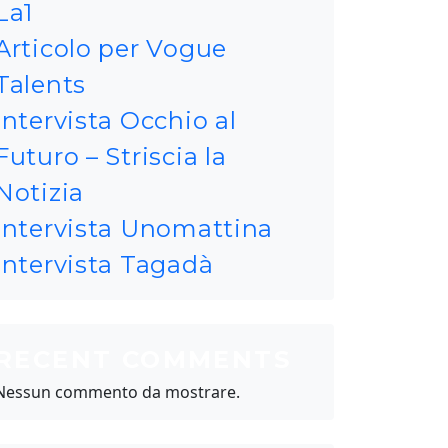
La1
Articolo per Vogue
Talents
Intervista Occhio al
Futuro – Striscia la
Notizia
Intervista Unomattina
Intervista Tagadà
RECENT COMMENTS
Nessun commento da mostrare.