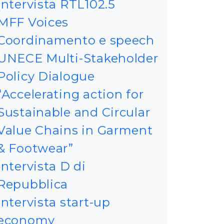
intervista RTL102.5
MFF Voices
Coordinamento e speech
UNECE Multi-Stakeholder
Policy Dialogue
“Accelerating action for
Sustainable and Circular
Value Chains in Garment
& Footwear”
Intervista D di
Repubblica
Intervista start-up
economy