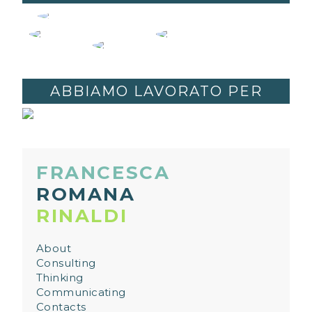
FRANCESCA ROMANA RINALDI
FRANCESCA
ELENA
BONI
NICOLA
SCOCCIANTI
RUGGIU
ABBIAMO LAVORATO PER
Junior Sustainable
Junior Circularity
Communication
Junior
Specialist
Specialist
Sustainability
Specialist
FRANCESCA
ROMANA
RINALDI
About
Consulting
Thinking
Communicating
Contacts