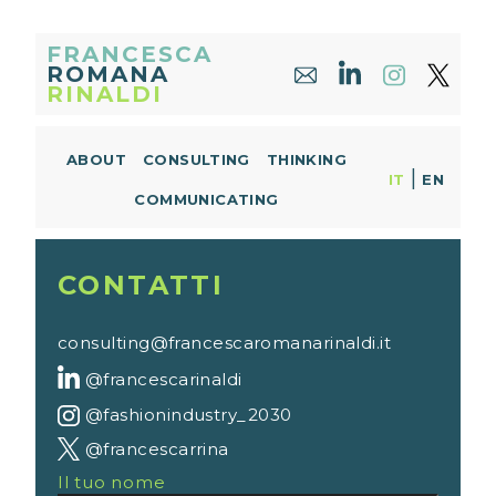
FRANCESCA
ROMANA
RINALDI
ABOUT
CONSULTING
THINKING
|
IT
EN
COMMUNICATING
CONTATTI
consulting@francescaromanarinaldi.it
@francescarinaldi
@fashionindustry_2030
@francescarrina
Il tuo nome